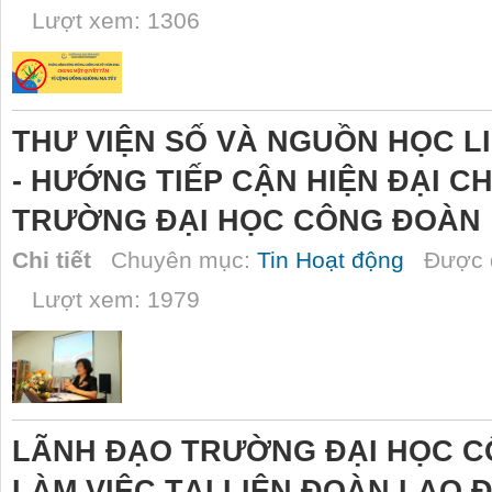
Lượt xem: 1306
THƯ VIỆN SỐ VÀ NGUỒN HỌC L
- HƯỚNG TIẾP CẬN HIỆN ĐẠI C
TRƯỜNG ĐẠI HỌC CÔNG ĐOÀN
Chi tiết
Chuyên mục:
Tin Hoạt động
Được đ
Lượt xem: 1979
LÃNH ĐẠO TRƯỜNG ĐẠI HỌC C
LÀM VIỆC TẠI LIÊN ĐOÀN LAO 