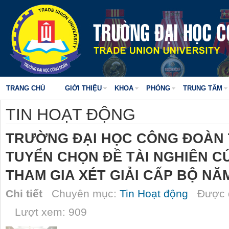
TRANG CHỦ
GIỚI THIỆU
KHOA
PHÒNG
TRUNG TÂM
TIN HOẠT ĐỘNG
TRƯỜNG ĐẠI HỌC CÔNG ĐOÀN 
TUYỂN CHỌN ĐỀ TÀI NGHIÊN C
THAM GIA XÉT GIẢI CẤP BỘ NĂM
Chi tiết
Chuyên mục:
Tin Hoạt động
Được đ
Lượt xem: 909