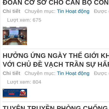
ĐOÀN CƠ SỞ CHO CÁN BỘ CÔN
Chi tiết
Chuyên mục:
Tin Hoạt động
Được đ
Lượt xem: 675
HƯỞNG ỨNG NGÀY THẾ GIỚI K
VỚI CHỦ ĐỀ VẠCH TRẦN SỰ HẤ
Chi tiết
Chuyên mục:
Tin Hoạt động
Được đ
Lượt xem: 804
TUYÊN TRUYỀN PHÒNG CHỐNG 