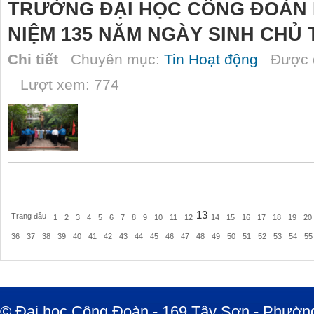
TRƯỜNG ĐẠI HỌC CÔNG ĐOÀN
NIỆM 135 NĂM NGÀY SINH CHỦ 
Chi tiết
Chuyên mục:
Tin Hoạt động
Được đ
Lượt xem: 774
13
Trang đầu
1
2
3
4
5
6
7
8
9
10
11
12
14
15
16
17
18
19
20
36
37
38
39
40
41
42
43
44
45
46
47
48
49
50
51
52
53
54
55
© Đại học Công Đoàn - 169 Tây Sơn - Phường