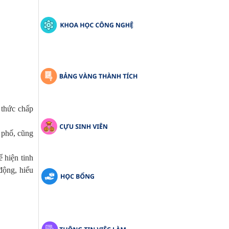
 thức chấp
 phố, cũng
 hiện tinh
động, hiểu