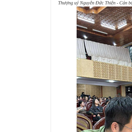
Thượng uý Nguyễn Đức Thiện - Cán bộ