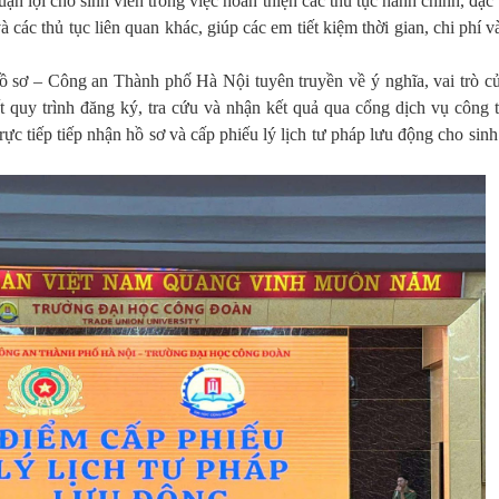
ận lợi cho sinh viên trong việc hoàn thiện các thủ tục hành chính, đặc 
à các thủ tục liên quan khác, giúp các em tiết kiệm thời gian, chi phí 
ồ sơ – Công an Thành phố Hà Nội tuyên truyền về ý nghĩa, vai trò củ
ết quy trình đăng ký, tra cứu và nhận kết quả qua cổng dịch vụ công t
ực tiếp tiếp nhận hồ sơ và cấp phiếu lý lịch tư pháp lưu động cho sin