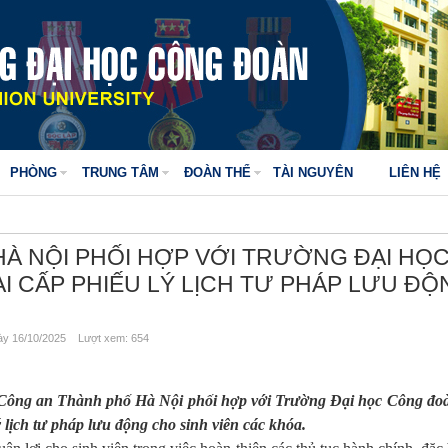
PHÒNG
TRUNG TÂM
ĐOÀN THỂ
TÀI NGUYÊN
LIÊN HỆ
À NỘI PHỐI HỢP VỚI TRƯỜNG ĐẠI HỌ
I CẤP PHIẾU LÝ LỊCH TƯ PHÁP LƯU ĐỘ
y 16/10/2025 Lượt xem: 654
Công an Thành phố Hà Nội phối hợp với Trường Đại học Công đoà
 lịch tư pháp lưu động cho sinh viên các khóa.