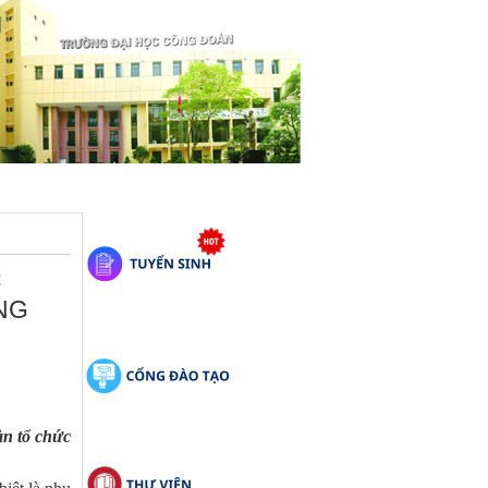
C
NG
n tổ chức