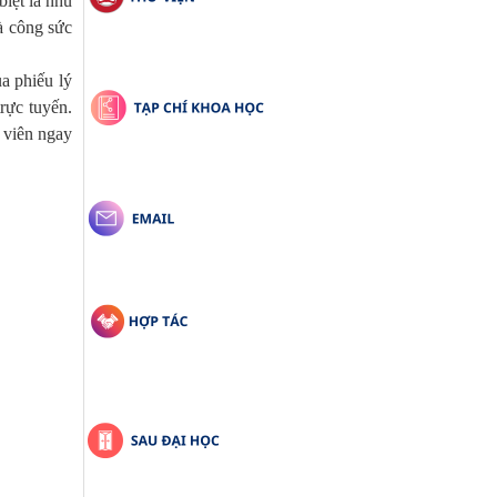
biệt là nhu
và công sức
a phiếu lý
rực tuyến.
h viên ngay