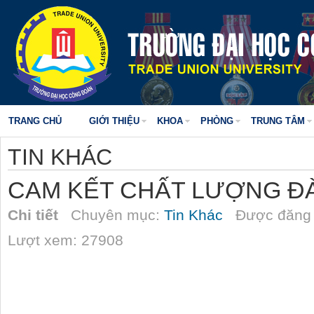
TRANG CHỦ
GIỚI THIỆU
KHOA
PHÒNG
TRUNG TÂM
TIN KHÁC
CAM KẾT CHẤT LƯỢNG Đ
Chi tiết
Chuyên mục:
Tin Khác
Được đăng 
Lượt xem: 27908