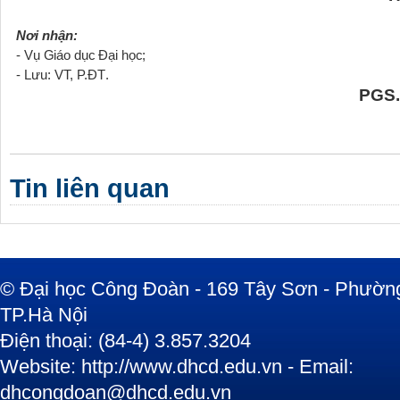
Nơi nhận:
-
Vụ Giáo dục Đại học;
.
-
L
ư
u
:
VT,
P.ĐT
PGS.
Tin liên quan
© Đại học Công Đoàn - 169 Tây Sơn - Phường
TP.Hà Nội
Điện thoại: (84-4) 3.857.3204
Website: http://www.dhcd.edu.vn - Email:
dhcongdoan@dhcd.edu.vn