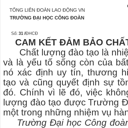
TỔNG LIÊN ĐOÀN LAO ĐỘNG VN
TRƯỜNG ĐẠI HỌC CÔNG ĐOÀN
ố:
31 /
ĐHCĐ
CAM
KẾT ĐẢM BẢO CHẤ
Chất lượng đào tạo là nhi
và là yếu tố sống còn của bấ
nó xác định uy tín, thương 
tạo và cũng quyết định sự tồ
đó. Chính vì lẽ đó, việc khô
lượng đào tạo được Trường Đạ
một trong những nhiệm vụ hà
Trường Đại học Công đoàn