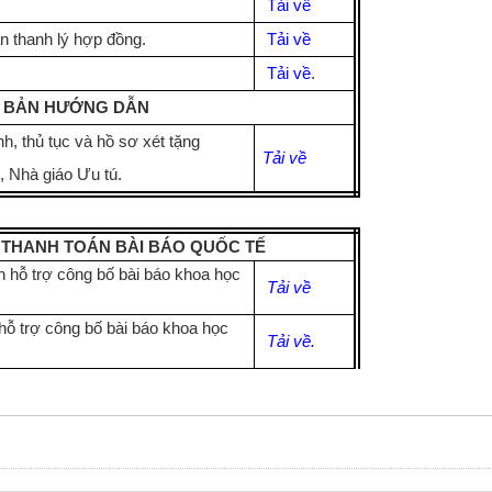
Tải về
n thanh lý hợp đồng.
Tải về
Tải về
.
 BẢN HƯỚNG DẪN
h, thủ tục và hồ sơ xét tặng
Tải về
 Nhà giáo Ưu tú.
THANH TOÁN
BÀI
BÁO QUỐC TẾ
n hỗ trợ công bố bài báo khoa học
Tải về
hỗ trợ công bố bài báo khoa học
Tải về.