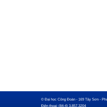
© Đại học Công Đoàn - 169 Tây Sơn - Ph
Điện thoại: (84-4) 3.857.3204