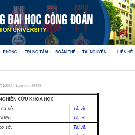
PHÒNG
TRUNG TÂM
ĐOÀN THỂ
TÀI NGUYÊN
LIÊN HỆ
01/2012 Lượt xem: 93633
NGHIÊN CỨU KHOA HỌC
 cơ sở.
Tải về
i liệu.
Tải về.
cơ sở.
Tải về.