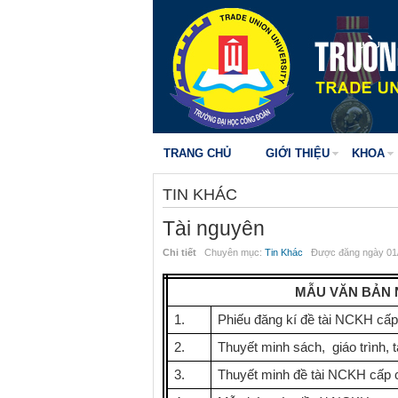
TRANG CHỦ
GIỚI THIỆU
KHOA
TIN KHÁC
Tài nguyên
Chi tiết
Chuyên mục:
Tin Khác
Được đăng ngày 01/
MẪU VĂN BẢN 
1.
Phiếu đăng kí đề tài NCKH cấp
2.
Thuyết minh sách, giáo trình, tà
3.
Thuyết minh đề tài NCKH cấp 