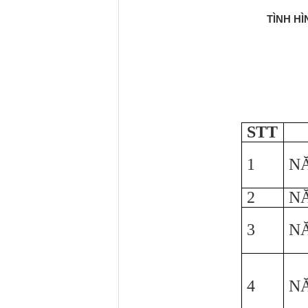
TÌNH HÌ
STT
1
NĂ
2
NĂ
3
NĂ
4
NĂ