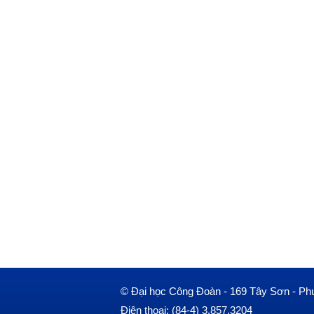
© Đại học Công Đoàn - 169 Tây Sơn - Ph
Điện thoại: (84-4) 3.857.3204