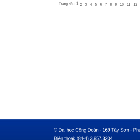
1
Trang đầu
2
3
4
5
6
7
8
9
10
11
12
© Đại học Công Đoàn - 169 Tây Sơn - Ph
Điện thoại: (84-4) 3.857.3204