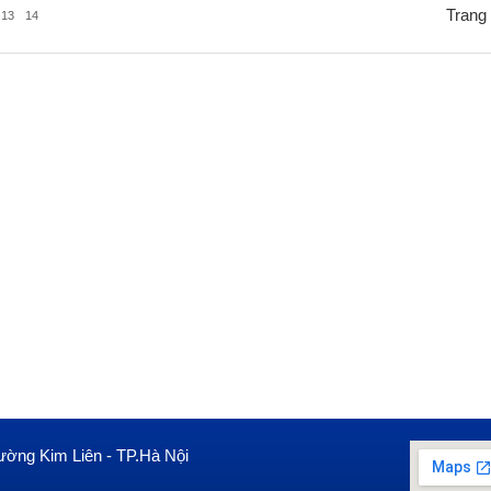
Trang 
13
14
ường Kim Liên - TP.Hà Nội