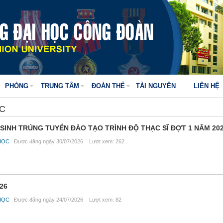
PHÒNG
TRUNG TÂM
ĐOÀN THỂ
TÀI NGUYÊN
LIÊN HỆ
ỌC
 SINH TRÚNG TUYỂN ĐÀO TẠO TRÌNH ĐỘ THẠC SĨ ĐỢT 1 NĂM 20
HỌC
Được đăng ngày 30/07/2026 Lượt xem: 262
026
HỌC
Được đăng ngày 24/07/2026 Lượt xem: 82