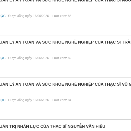
QUẢN LÝ AN TOÀN VÀ SỨC KHOẺ NGHỀ NGHIỆP CỦA THẠC SĨ NG
HỌC
Được đăng ngày 16/06/2026 Lượt xem: 85
QUẢN LÝ AN TOÀN VÀ SỨC KHOẺ NGHỀ NGHIỆP CỦA THẠC SĨ TR
HỌC
Được đăng ngày 16/06/2026 Lượt xem: 82
QUẢN LÝ AN TOÀN VÀ SỨC KHỎE NGHỀ NGHIỆP CỦA THẠC SĨ VŨ
HỌC
Được đăng ngày 16/06/2026 Lượt xem: 84
UẢN TRỊ NHÂN LỰC CỦA THẠC SĨ NGUYỄN VĂN HIẾU