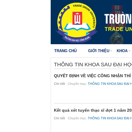
TRANG CHỦ
GIỚI THIỆU
KHOA
THÔNG TIN KHOA SAU ĐẠI H
QUYẾT ĐỊNH VỀ VIỆC CÔNG NHẬN THÍ
Chi tiết
Chuyên mục:
THÔNG TIN KHOA SAU ĐẠI 
Kết quả xét tuyển thạc sĩ đợt 1 năm 2
Chi tiết
Chuyên mục:
THÔNG TIN KHOA SAU ĐẠI 