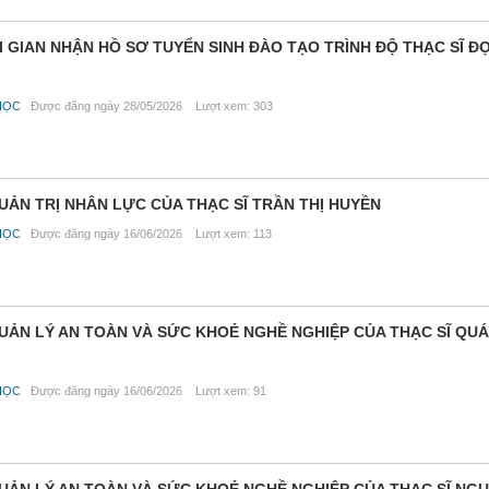
I GIAN NHẬN HỒ SƠ TUYỂN SINH ĐÀO TẠO TRÌNH ĐỘ THẠC SĨ ĐỢ
HỌC
Được đăng ngày 28/05/2026 Lượt xem: 303
UẢN TRỊ NHÂN LỰC CỦA THẠC SĨ TRẦN THỊ HUYỀN
HỌC
Được đăng ngày 16/06/2026 Lượt xem: 113
QUẢN LÝ AN TOÀN VÀ SỨC KHOẺ NGHỀ NGHIỆP CỦA THẠC SĨ QU
HỌC
Được đăng ngày 16/06/2026 Lượt xem: 91