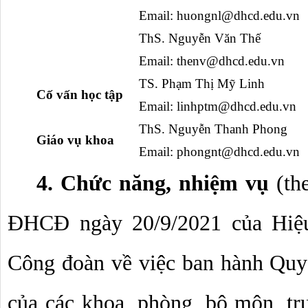
Email: 
huongnl@dhcd.edu.vn
ThS. Nguyễn Văn Thế
Email: 
thenv@dhcd.edu.vn
TS. Phạm Thị Mỹ Linh
   Cố vấn học tập
Email: 
linhptm@dhcd.edu.vn
ThS. Nguyễn Thanh Phong
   Giáo vụ khoa
Email: phongnt@dhcd.edu.vn
4. Chức năng, nhiệm vụ 
(th
ĐHCĐ ngày 20/9/2021 của Hiệu
Công đoàn về việc ban hành Quy
của các khoa, phòng, bộ môn, tr