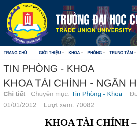
TRANG CHỦ
GIỚI THIỆU
KHOA
PHÒNG
TRUNG TÂM
TIN PHÒNG - KHOA
KHOA TÀI CHÍNH - NGÂN 
Chi tiết
Chuyên mục:
Tin Phòng - Khoa
Đượ
01/01/2012 Lượt xem: 70082
KHOA TÀI CHÍNH 