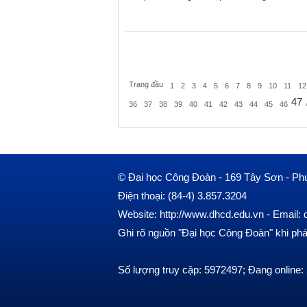
Trang đầu
1
2
3
4
5
6
7
8
9
10
11
12
47
36
37
38
39
40
41
42
43
44
45
46
© Đại học Công Đoàn - 169 Tây Sơn - Ph
Điện thoại: (84-4) 3.857.3204
Website: http://www.dhcd.edu.vn - Emai
Ghi rõ nguồn "Đại học Công Đoàn" khi phát 
Số lượng truy cập: 5972497; Đang online: