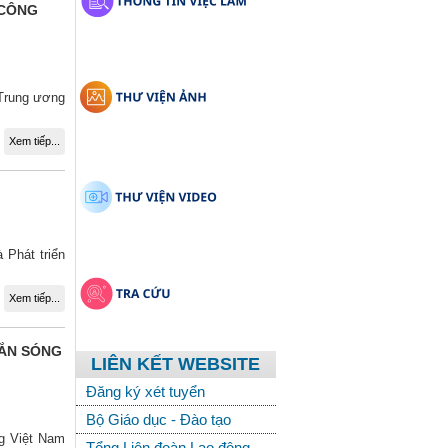
 CÔNG
 Trung ương
Xem tiếp...
 Phát triển
Xem tiếp...
HẮN SÓNG
LIÊN KẾT WEBSITE
Đăng ký xét tuyển
Bộ Giáo dục - Đào tạo
ng Việt Nam
Tổng Liên đoàn Lao động