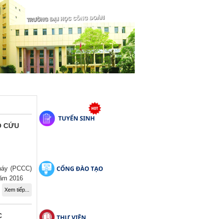
Ộ CỨU
háy (PCCC)
năm 2016
Xem tiếp...
C