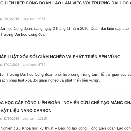
G LIÊN HIỆP CÔNG ĐOÀN LÀO LÀM VIỆC VỚI TRƯỜNG ĐẠI HỌC
y 03/11/2016 Lượt xem: 4264
Đại học Công đoàn, sáng ngày 2 tháng 11 năm 2016, Đoàn đại biểu cấp cao
i Trường Đại học Công đoàn.
HÁP LUẬT XÓA ĐÓI GIẢM NGHÈO VÀ PHÁT TRIỂN BỀN VỮNG”
y 17/10/2016 Lượt xem: 5789
6, Trường Đại học Công đoàn phối hợp cùng Trung tâm Hỗ trợ giáo dục và
ách pháp luật xóa đói giảm nghèo và phát triển bền vững”.
OA HỌC CẤP TỔNG LIÊN ĐOÀN “NGHIÊN CỨU CHẾ TẠO MÀNG C
 VẬT LIỆU NANO CARBON”
y 11/10/2016 Lượt xem: 12215
n Nghiên cứu Khoa học kỹ thuật – Bảo hộ lao động, Tổng Liên đoàn Lao độ