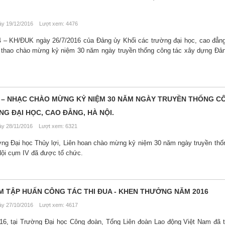
y 19/12/2016 Lượt xem: 4476
 – KH/ĐUK ngày 26/7/2016 của Đảng ủy Khối các trường đại học, cao đẳn
hể thao chào mừng kỷ niệm 30 năm ngày truyền thống công tác xây dựng Đả
A – NHẠC CHÀO MỪNG KỶ NIỆM 30 NĂM NGÀY TRUYỀN THỐNG C
G ĐẠI HỌC, CAO ĐẲNG, HÀ NỘI.
y 28/11/2016 Lượt xem: 6321
ờng Đại học Thủy lợi, Liên hoan chào mừng kỷ niệm 30 năm ngày truyền thố
ội cụm IV đã được tổ chức.
M TẬP HUẤN CÔNG TÁC THI ĐUA - KHEN THƯỞNG NĂM 2016
y 27/10/2016 Lượt xem: 4617
6, tại Trường Đại học Công đoàn, Tổng Liên đoàn Lao động Việt Nam đã 