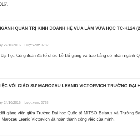
016”.
GÀNH QUẢN TRỊ KINH DOANH HỆ VỪA LÀM VỪA HỌC TC-K124 (2
y 27/10/2016 Lượt xem: 3782
Đại học Công đoàn đã tổ chức Lễ Bế giảng và trao bằng cử nhân ngành Qu
IỆC VỚI GIÁO SƯ MAROZAU LEANID VICTORVICH TRƯỜNG ĐẠI 
y 24/10/2016 Lượt xem: 3738
 đổi giảng viên giữa Trường Đại học Quốc tế MITSO Belarus và Trường Đ
 Marozau Leanid Victorvich đã hoàn thành công việc của mình.