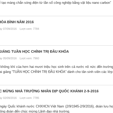
ế tạo màng chắn sóng điện từ tần số công nghiệp bằng vật liệu nano carbon”
HÒA BÌNH NĂM 2016
y 07/09/2016 Lượt xem: 7784
IẢNG TUẦN HỌC CHÍNH TRỊ ĐẦU KHÓA
y 05/09/2016 Lượt xem: 7960
không khí của hơn hai mươi triệu học sinh trên cả nước nô nức đến trường
ai giảng “TUẦN HỌC CHÍNH TRỊ ĐẦU KHÓA” dành cho tân sinh viên các lớp
ÚC MỪNG NHÀ TRƯỜNG NHÂN DỊP QUỐC KHÁNH 2-9-2016
y 02/09/2016 Lượt xem: 7785
ngày Quốc khánh nước CHXHCN Việt Nam (2/9/1945-2/9/2016), đoàn lưu họ
 Công đoàn đến chúc mừng Lãnh đạo nhà trường.