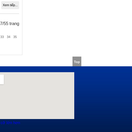
Xem tiếp...
7/55 trang
33
34
35
Top
 cỡ lớn hơn