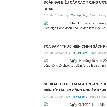
ĐOÀN ĐẠI BIỂU CẤP CAO TRUNG ƯƠN
ĐOÀN
Chi tiết
Chuyên mục:
Tin Hoạt động
Được đăng ngà
Nhận lời mời của Trường 
Liên hiệp Công đoàn Lào đã đến làm việc vớ
TỌA ĐÀM “THỰC HIỆN CHÍNH SÁCH P
Chi tiết
Chuyên mục:
Tin Hoạt động
Được đăng ngà
Ngày 14 tháng 10 năm 201
cộng đồng tổ chức tọa đàm “thực hiện chính s
NGHIỆM THU ĐỀ TÀI NGHIÊN CỨU KH
ĐIỆN TỪ TẦN SỐ CÔNG NGHIỆP BẰNG
Chi tiết
Chuyên mục:
Tin Hoạt động
Được đăng ngà
Ngày 06/10/2016, tại Việ