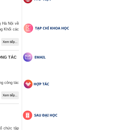
g Hà Nội về
ng Khối các
Xem tiếp...
ÔNG TÁC
ng công tác
Xem tiếp...
tổ chức tập