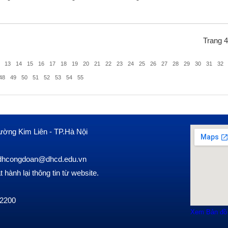
Trang 4
13
14
15
16
17
18
19
20
21
22
23
24
25
26
27
28
29
30
31
32
48
49
50
51
52
53
54
55
ường Kim Liên - TP.Hà Nội
l: dhcongdoan@dhcd.edu.vn
hành lại thông tin từ website.
 2200
Xem Bản đồ