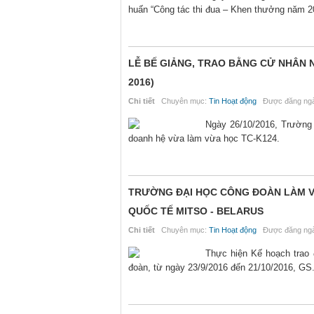
huấn “Công tác thi đua – Khen thưởng năm 2
LỄ BẾ GIẢNG, TRAO BẰNG CỬ NHÂN N
2016)
Chi tiết
Chuyên mục:
Tin Hoạt động
Được đăng ngà
Ngày 26/10/2016, Trường 
doanh hệ vừa làm vừa học TC-K124.
TRƯỜNG ĐẠI HỌC CÔNG ĐOÀN LÀM V
QUỐC TẾ MITSO - BELARUS
Chi tiết
Chuyên mục:
Tin Hoạt động
Được đăng ngà
Thực hiện Kế hoạch trao
đoàn, từ ngày 23/9/2016 đến 21/10/2016, GS.