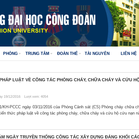
PHÒNG
TRUNG TÂM
ĐOÀN THỂ
TÀI NGUYÊN
LIÊN HỆ
 PHÁP LUẬT VỀ CÔNG TÁC PHÒNG CHÁY, CHỮA CHÁY VÀ CỨU H
y 19/12/2016 Lượt xem: 4054
11/KH-PCCC ngày 03/11/2016 của Phòng Cảnh sát (CS) Phòng cháy chữa c
 kiến thức pháp luật về công tác phòng cháy, chữa cháy và cứu hộ cứu nạn 
NĂM NGÀY TRUYỀN THỐNG CÔNG TÁC XÂY DỰNG ĐẢNG KHỐI CÁ