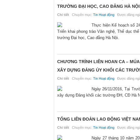
TRƯỜNG ĐẠI HỌC, CAO ĐẲNG HÀ NỘI
Chi tiết
Chuyên mục:
Tin Hoạt động
Được đăng ngà
Thực hiện Kế hoạch số 24
Triển khai phong trào Văn nghệ, Thể dục t
trường Đại học, Cao đẳng Hà Nội.
CHƯƠNG TRÌNH LIÊN HOAN CA – MÚ
XÂY DỰNG ĐẢNG ỦY KHỐI CÁC TRƯỜN
Chi tiết
Chuyên mục:
Tin Hoạt động
Được đăng ngà
Ngày 26/11/2016, Tại Trư
xây dựng Đảng khối các trường ĐH, CĐ Hà N
TỔNG LIÊN ĐOÀN LAO ĐỘNG VIỆT NA
Chi tiết
Chuyên mục:
Tin Hoạt động
Được đăng ngà
Ngày 27 tháng 10 năm 201