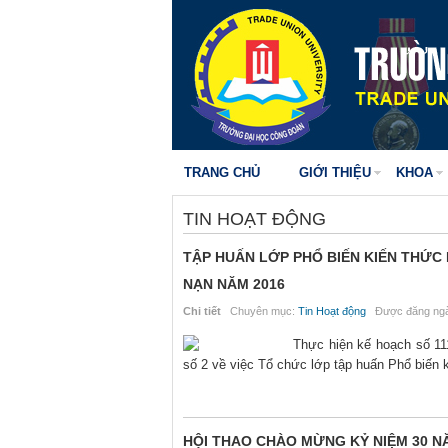
TRANG CHỦ
GIỚI THIỆU
KHOA
TIN HOẠT ĐỘNG
TẬP HUẤN LỚP PHỔ BIẾN KIẾN THỨC
NẠN NĂM 2016
Chi tiết
Chuyên mục:
Tin Hoạt động
Được đăng ngà
Thực hiện kế hoạch số 1
số 2 về việc Tổ chức lớp tập huấn Phổ biến
HỘI THAO CHÀO MỪNG KỶ NIỆM 30 