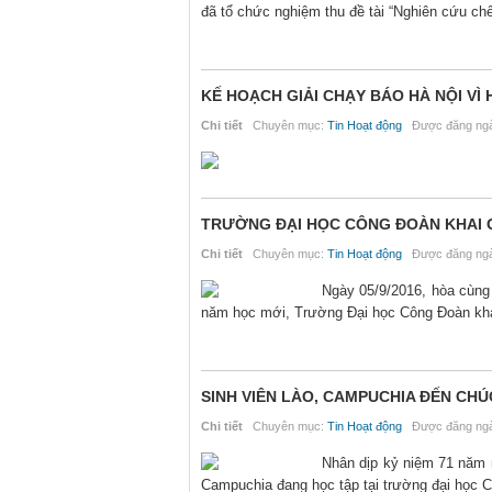
đã tổ chức nghiệm thu đề tài “Nghiên cứu ch
KẾ HOẠCH GIẢI CHẠY BÁO HÀ NỘI VÌ 
Chi tiết
Chuyên mục:
Tin Hoạt động
Được đăng ngà
TRƯỜNG ĐẠI HỌC CÔNG ĐOÀN KHAI G
Chi tiết
Chuyên mục:
Tin Hoạt động
Được đăng ngà
Ngày 05/9/2016, hòa cùng 
năm học mới, Trường Đại học Công Đoàn kh
SINH VIÊN LÀO, CAMPUCHIA ĐẾN CH
Chi tiết
Chuyên mục:
Tin Hoạt động
Được đăng ngà
Nhân dịp kỷ niệm 71 năm 
Campuchia đang học tập tại trường đại học