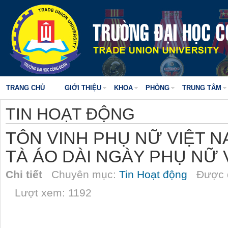
TRANG CHỦ
GIỚI THIỆU
KHOA
PHÒNG
TRUNG TÂM
TIN HOẠT ĐỘNG
TÔN VINH PHỤ NỮ VIỆT 
TÀ ÁO DÀI NGÀY PHỤ NỮ V
Chi tiết
Chuyên mục:
Tin Hoạt động
Được đ
Lượt xem: 1192