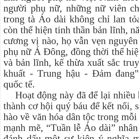
người phụ nữ, những nữ viên ch
trong tà Áo dài không chỉ lan tỏ
còn thể hiện tinh thần bản lĩnh, 
cương vị nào, họ vẫn vẹn nguyên
phụ nữ Á Đông, đồng thời thể hiện
và bản lĩnh, kế thừa xuất sắc tr
khuất - Trung hậu - Đảm đang"
quốc tế.
Hoạt động này đã để lại nhiều
thành cơ hội quý báu để kết nối, 
hào về văn hóa dân tộc trong mỗi 
mạnh mẽ, “Tuần lễ Áo dài” nhân
đánh dấu một sự kiện ý nghĩa 