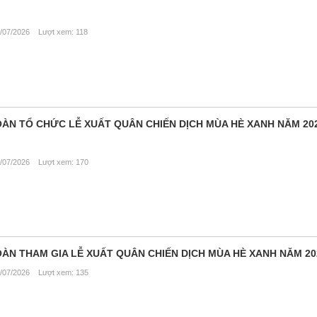
/07/2026 Lượt xem: 118
ÀN TỔ CHỨC LỄ XUẤT QUÂN CHIẾN DỊCH MÙA HÈ XANH NĂM 202
/07/2026 Lượt xem: 170
ÀN THAM GIA LỄ XUẤT QUÂN CHIẾN DỊCH MÙA HÈ XANH NĂM 20
/07/2026 Lượt xem: 135