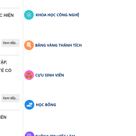
C HIỆN
Xem tiếp...
ẬP,
TẾ CÓ
Xem tiếp...
IÊN