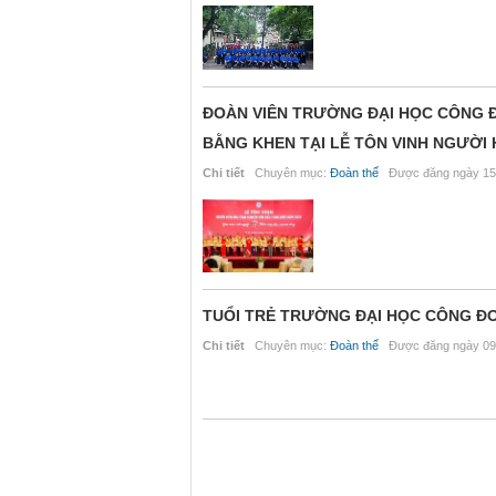
ĐOÀN VIÊN TRƯỜNG ĐẠI HỌC CÔNG 
BẰNG KHEN TẠI LỄ TÔN VINH NGƯỜI 
Chi tiết
Chuyên mục:
Đoàn thể
Được đăng ngày 15
TUỔI TRẺ TRƯỜNG ĐẠI HỌC CÔNG ĐOÀ
Chi tiết
Chuyên mục:
Đoàn thể
Được đăng ngày 09