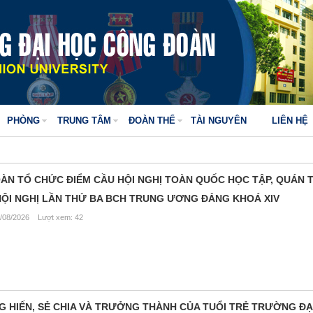
PHÒNG
TRUNG TÂM
ĐOÀN THỂ
TÀI NGUYÊN
LIÊN HỆ
N TỔ CHỨC ĐIỂM CẦU HỘI NGHỊ TOÀN QUỐC HỌC TẬP, QUÁN T
 HỘI NGHỊ LẦN THỨ BA BCH TRUNG ƯƠNG ĐẢNG KHOÁ XIV
/08/2026 Lượt xem: 42
G HIẾN, SẺ CHIA VÀ TRƯỞNG THÀNH CỦA TUỔI TRẺ TRƯỜNG ĐẠ