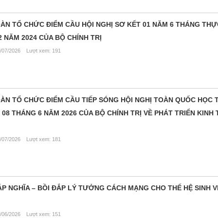
N TỔ CHỨC ĐIỂM CẦU HỘI NGHỊ SƠ KẾT 01 NĂM 6 THÁNG THỰ
2 NĂM 2024 CỦA BỘ CHÍNH TRỊ
/07/2026 Lượt xem: 191
N TỔ CHỨC ĐIỂM CẦU TIẾP SÓNG HỘI NGHỊ TOÀN QUỐC HỌC T
08 THÁNG 6 NĂM 2026 CỦA BỘ CHÍNH TRỊ VỀ PHÁT TRIỂN KINH 
/07/2026 Lượt xem: 181
P NGHĨA – BỒI ĐẮP LÝ TƯỞNG CÁCH MẠNG CHO THẾ HỆ SINH V
/06/2026 Lượt xem: 151