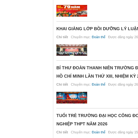
KHAI GIẢNG LỚP BỒI DƯỠNG LÝ LUẬN
Chi tiết
Chuyên mục:
Đoàn thể
Được đăng ngày 26
BÍ THƯ ĐOÀN THANH NIÊN TRƯỜNG Đ
HỒ CHÍ MINH LẦN THỨ XIII, NHIỆM KỲ 
Chi tiết
Chuyên mục:
Đoàn thể
Được đăng ngày 26
TUỔI TRẺ TRƯỜNG ĐẠI HỌC CÔNG ĐO
NGHIỆP THPT NĂM 2026
Chi tiết
Chuyên mục:
Đoàn thể
Được đăng ngày 15