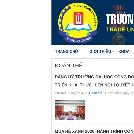
TRANG CHỦ
GIỚI THIỆU
KHOA
ĐOÀN THỂ
ĐẢNG UỶ TRƯỜNG ĐẠI HỌC CÔNG ĐOÀ
TRIỂN KHAI THỰC HIỆN NGHỊ QUYẾT
Chi tiết
Chuyên mục:
Đoàn thể
Được đăng ngày 06
MÙA HÈ XANH 2026, HÀNH TRÌNH CỐN