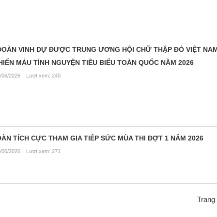
ĐOÀN VINH DỰ ĐƯỢC TRUNG ƯƠNG HỘI CHỮ THẬP ĐỎ VIỆT NA
HIẾN MÁU TÌNH NGUYỆN TIÊU BIỂU TOÀN QUỐC NĂM 2026
/06/2026 Lượt xem: 240
N TÍCH CỰC THAM GIA TIẾP SỨC MÙA THI ĐỢT 1 NĂM 2026
/06/2026 Lượt xem: 271
Trang 