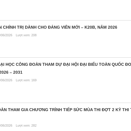
 CHÍNH TRỊ DÀNH CHO ĐẢNG VIÊN MỚI – K20B, NĂM 2026
/06/2026 Lượt xem: 208
ẠI HỌC CÔNG ĐOÀN THAM DỰ ĐẠI HỘI ĐẠI BIỂU TOÀN QUỐC Đ
2026 – 2031
/06/2026 Lượt xem: 169
ÀN THAM GIA CHƯƠNG TRÌNH TIẾP SỨC MÙA THI ĐỢT 2 KỲ THI
/06/2026 Lượt xem: 282