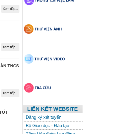
Xem tiếp...
Xem tiếp...
OÀN TNCS
Xem tiếp...
LIÊN KẾT WEBSITE
 TỐT
Đăng ký xét tuyển
Bộ Giáo dục - Đào tạo
Tổng Liên đoàn Lao động