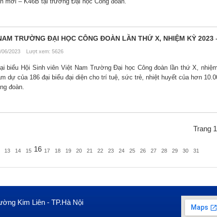
iên mới – K46B tại trường Đại học Công đoàn.
ỆT NAM TRƯỜNG ĐẠI HỌC CÔNG ĐOÀN LẦN THỨ X, NHIỆM KỲ 2023 
/06/2023 Lượt xem: 5626
Đại biểu Hội Sinh viên Việt Nam Trường Đại học Công đoàn lần thứ X, nhiệ
m dự của 186 đại biểu đại diện cho trí tuệ, sức trẻ, nhiệt huyết của hơn 10.0
ông đoàn.
Trang 1
16
13
14
15
17
18
19
20
21
22
23
24
25
26
27
28
29
30
31
ường Kim Liên - TP.Hà Nội