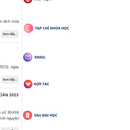
ến dịch mùa
Xem tiếp...
2023), ngày
Xem tiếp...
OÀN 2023
h số 30-KH/
tình nguyện