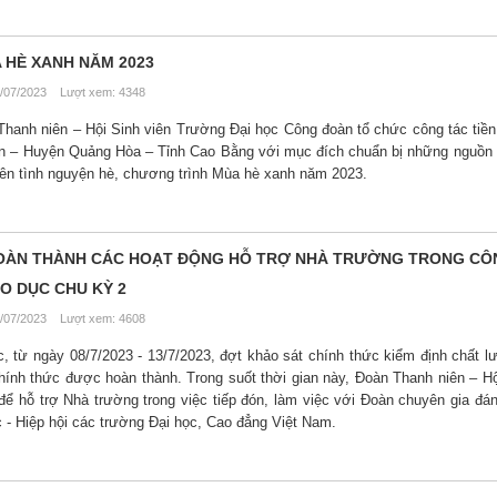
 HÈ XANH NĂM 2023
/07/2023 Lượt xem: 4348
hanh niên – Hội Sinh viên Trường Đại học Công đoàn tổ chức công tác tiền
n – Huyện Quảng Hòa – Tỉnh Cao Bằng với mục đích chuẩn bị những nguồn 
niên tình nguyện hè, chương trình Mùa hè xanh năm 2023.
N HOÀN THÀNH CÁC HOẠT ĐỘNG HỖ TRỢ NHÀ TRƯỜNG TRONG CÔ
O DỤC CHU KỲ 2
/07/2023 Lượt xem: 4608
, từ ngày 08/7/2023 - 13/7/2023, đợt khảo sát chính thức kiểm định chất 
hính thức được hoàn thành. Trong suốt thời gian này, Đoàn Thanh niên – Hộ
 để hỗ trợ Nhà trường trong việc tiếp đón, làm việc với Đoàn chuyên gia đán
 - Hiệp hội các trường Đại học, Cao đẳng Việt Nam.