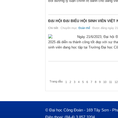
Bồi dưỡng lý luận chính trị dành cho đảng v
ĐẠI HỘI ĐẠI BIỂU HỘI SINH VIÊN VI
Chi tiết
Chuyên mục:
Đoàn thể
Được đăng ngày 21
Ngày 21/6/2023, Đại hội 
2025 đã diễn ra thành công tốt đẹp với sự tha
sinh viên đang học tập tại Trường Đại học C
Trang đầu
1
2
3
4
5
6
7
8
9
10
11
12
© Đại học Công Đoàn - 169 Tây Sơn - Ph
Điện thoại: (84-4) 3.857.3204