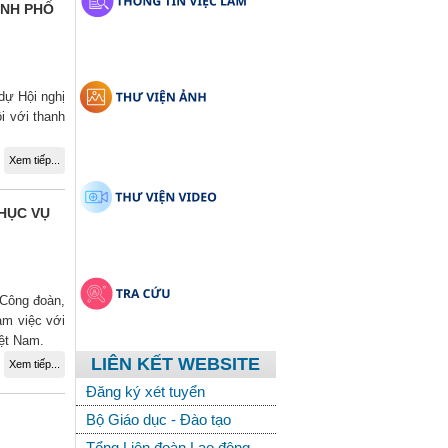
ÀNH PHỐ
dự Hội nghị
i với thanh
Xem tiếp...
HỤC VỤ
 Công đoàn,
àm việc với
iệt Nam.
LIÊN KẾT WEBSITE
Xem tiếp...
Đăng ký xét tuyển
Bộ Giáo dục - Đào tạo
Tổng Liên đoàn Lao động