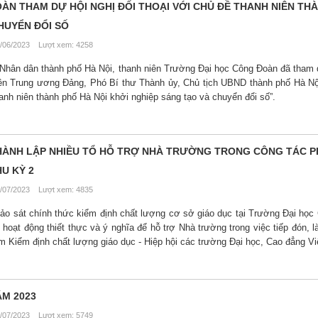
ÀN THAM DỰ HỘI NGHỊ ĐỐI THOẠI VỚI CHỦ ĐỀ THANH NIÊN TH
HUYỂN ĐỔI SỐ
/06/2023 Lượt xem: 4258
 Nhân dân thành phố Hà Nội, thanh niên Trường Đại học Công Đoàn đã tham 
iên Trung ương Đảng, Phó Bí thư Thành ủy, Chủ tịch UBND thành phố Hà Nộ
nh niên thành phố Hà Nội khởi nghiệp sáng tạo và chuyển đổi số”.
 THÀNH LẬP NHIỀU TỔ HỖ TRỢ NHÀ TRƯỜNG TRONG CÔNG TÁC P
U KỲ 2
/07/2023 Lượt xem: 4835
ảo sát chính thức kiểm định chất lượng cơ sở giáo dục tại Trường Đại học
hoạt động thiết thực và ý nghĩa để hỗ trợ Nhà trường trong việc tiếp đón, l
m Kiểm định chất lượng giáo dục - Hiệp hội các trường Đại học, Cao đẳng V
ĂM 2023
/07/2023 Lượt xem: 5749