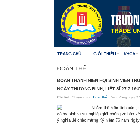
TRANG CHỦ
GIỚI THIỆU
KHOA
ĐOÀN THỂ
ĐOÀN THANH NIÊN HỘI SINH VIÊN T
NGÀY THƯƠNG BINH, LIỆT SĨ 27.7.1947
Chi tiết
Chuyên mục:
Đoàn thể
Được đăng ngày 27
Nhằm thể hiện tình cảm, t
đã hy sinh vì sự nghiệp giải phóng và bảo v
ý nghĩa để chào mừng Kỷ niệm 76 năm Ngày Th