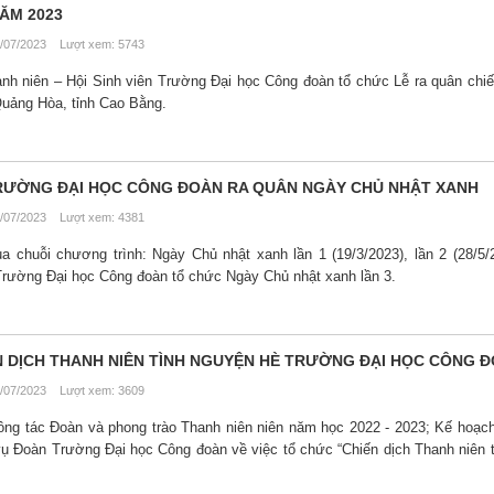
ĂM 2023
/07/2023 Lượt xem: 5743
nh niên – Hội Sinh viên Trường Đại học Công đoàn tổ chức Lễ ra quân chi
uảng Hòa, tỉnh Cao Bằng.
 TRƯỜNG ĐẠI HỌC CÔNG ĐOÀN RA QUÂN NGÀY CHỦ NHẬT XANH
/07/2023 Lượt xem: 4381
a chuỗi chương trình: Ngày Chủ nhật xanh lần 1 (19/3/2023), lần 2 (28/5/
 Trường Đại học Công đoàn tổ chức Ngày Chủ nhật xanh lần 3.
 DỊCH THANH NIÊN TÌNH NGUYỆN HÈ TRƯỜNG ĐẠI HỌC CÔNG Đ
/07/2023 Lượt xem: 3609
ông tác Đoàn và phong trào Thanh niên niên năm học 2022 - 2023; Kế hoạc
Đoàn Trường Đại học Công đoàn về việc tổ chức “Chiến dịch Thanh niên 