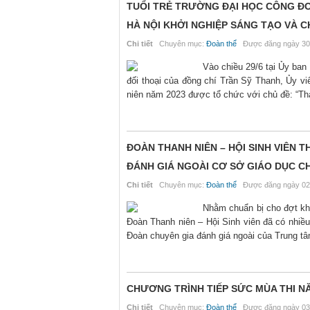
TUỔI TRẺ TRƯỜNG ĐẠI HỌC CÔNG ĐO
HÀ NỘI KHỞI NGHIỆP SÁNG TẠO VÀ C
Chi tiết
Chuyên mục:
Đoàn thể
Được đăng ngày 30
Vào chiều 29/6 tại Ủy ban
đối thoại của đồng chí Trần Sỹ Thanh, Ủy v
niên năm 2023 được tổ chức với chủ đề: “Tha
ĐOÀN THANH NIÊN – HỘI SINH VIÊN
ĐÁNH GIÁ NGOÀI CƠ SỞ GIÁO DỤC CH
Chi tiết
Chuyên mục:
Đoàn thể
Được đăng ngày 02
Nhằm chuẩn bị cho đợt kh
Đoàn Thanh niên – Hội Sinh viên đã có nhiều 
Đoàn chuyên gia đánh giá ngoài của Trung tâ
CHƯƠNG TRÌNH TIẾP SỨC MÙA THI N
Chi tiết
Chuyên mục:
Đoàn thể
Được đăng ngày 03