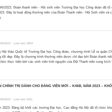
/6/2023, Đoàn thanh niên - Hội sinh viên Trường Đại học Công đoàn đã tổ
023. Đây là hoạt động thường niên của Đoàn Thanh niên - Hội Sinh viên và 
.
/06/2023 Lượt xem: 5854
g Hội thảo Quốc tế Trường Đại học Công đoàn, chương trình Lễ ra quân C
g tốt đẹp. Đây là chương trình thường niên được chỉ đạo bởi Đoàn thanh niên
hức thực hiện bởi các sinh viên tình nguyện của Đội Thanh niên xung kích
 CHÍNH TRỊ DÀNH CHO ĐẢNG VIÊN MỚI – K46B, NĂM 2023 – KHỐ
/06/2023 Lượt xem: 5411
 2023, Đảng bộ khối các trường Đại học, Cao đẳng Hà Nội đã tổ chức kha