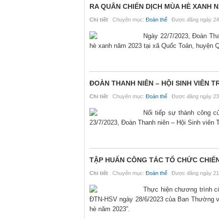
RA QUÂN CHIẾN DỊCH MÙA HÈ XANH N
Chi tiết
Chuyên mục:
Đoàn thể
Được đăng ngày 24
Ngày 22/7/2023, Đoàn Tha
hè xanh năm 2023 tại xã Quốc Toản, huyện Q
ĐOÀN THANH NIÊN – HỘI SINH VIÊN
Chi tiết
Chuyên mục:
Đoàn thể
Được đăng ngày 23
Nối tiếp sự thành công củ
23/7/2023, Đoàn Thanh niên – Hội Sinh viên
TẬP HUẤN CÔNG TÁC TỔ CHỨC CHIẾN
Chi tiết
Chuyên mục:
Đoàn thể
Được đăng ngày 21
Thực hiện chương trình c
ĐTN-HSV ngày 28/6/2023 của Ban Thường vụ 
hè năm 2023”.