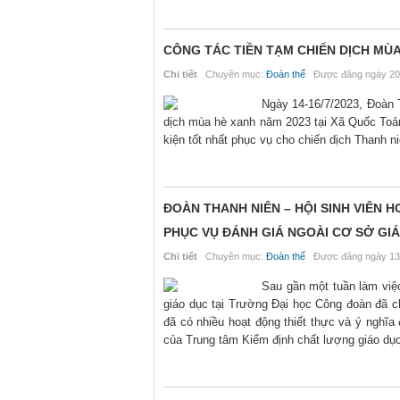
CÔNG TÁC TIỀN TẠM CHIẾN DỊCH MÙA
Chi tiết
Chuyên mục:
Đoàn thể
Được đăng ngày 20
Ngày 14-16/7/2023, Đoàn T
dịch mùa hè xanh năm 2023 tại Xã Quốc Toả
kiện tốt nhất phục vụ cho chiến dịch Thanh 
ĐOÀN THANH NIÊN – HỘI SINH VIÊ
PHỤC VỤ ĐÁNH GIÁ NGOÀI CƠ SỞ GIÁ
Chi tiết
Chuyên mục:
Đoàn thể
Được đăng ngày 13
Sau gần một tuần làm việc
giáo dục tại Trường Đại học Công đoàn đã c
đã có nhiều hoạt động thiết thực và ý nghĩa
của Trung tâm Kiểm định chất lượng giáo dục