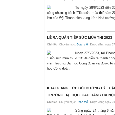
Từ ngày 28/6/2023 đến 30
công chương trình “Tiếp sức mùa thi” năm 2
lớn của Đội Thanh niên xung kích Nhà trường
LỄ RA QUÂN TIẾP SỨC MÙA THI 2023
Chi tiết
Chuyên mục:
Đoàn thể
Được đăng ngày 27
Ngày 27/6/2023, tại Phòn
“Tiếp sức mùa thi 2023” đã diễn ra thành côn
viên Trường Đại học Công đoàn và được tổ c
học Công đoàn.
KHAI GIẢNG LỚP BỒI DƯỠNG LÝ LUẬN
TRƯỜNG ĐẠI HỌC, CAO ĐẲNG HÀ NỘI
Chi tiết
Chuyên mục:
Đoàn thể
Được đăng ngày 24
Sáng ngày 24 tháng 6 năm