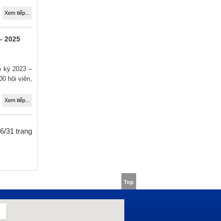
Xem tiếp...
– 2025
m kỳ 2023 –
00 hội viên,
Xem tiếp...
6/31 trang
Top