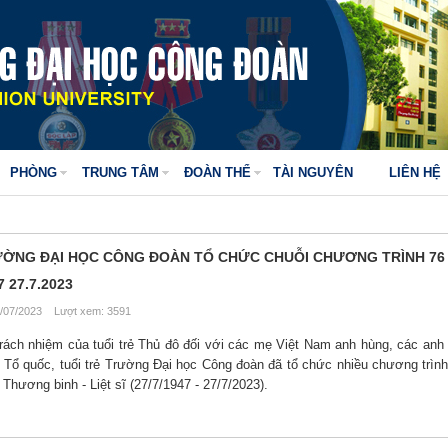
PHÒNG
TRUNG TÂM
ĐOÀN THỂ
TÀI NGUYÊN
LIÊN HỆ
RƯỜNG ĐẠI HỌC CÔNG ĐOÀN TỔ CHỨC CHUỖI CHƯƠNG TRÌNH 76
 27.7.2023
/07/2023 Lượt xem: 3591
rách nhiệm của tuổi trẻ Thủ đô đối với các mẹ Việt Nam anh hùng, các anh h
ệ Tổ quốc, tuổi trẻ Trường Đại học Công đoàn đã tổ chức nhiều chương trình 
ương binh - Liệt sĩ (27/7/1947 - 27/7/2023).