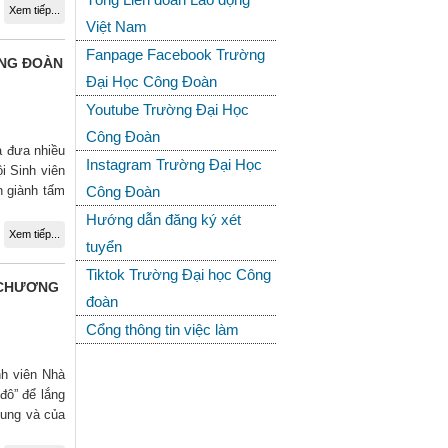
Xem tiếp...
Việt Nam
Fanpage Facebook Trường
ÔNG ĐOÀN
Đại Học Công Đoàn
Youtube Trường Đại Học
Công Đoàn
à đưa nhiều
Instagram Trường Đại Học
i Sinh viên
n giành tấm
Công Đoàn
Hướng dẫn đăng ký xét
Xem tiếp...
tuyển
Tiktok Trường Đại học Công
 CHƯƠNG
đoàn
Cổng thông tin việc làm
nh viên Nhà
đô” để lắng
hung và của