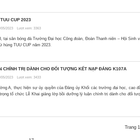
TUU CUP 2023
/05/2023 Lượt xem: 3363
, tại sân bóng đá Trường Đại học Công đoàn, Đoàn Thanh niên – Hội Sinh 
 Tứ hùng TUU CUP năm 2023.
N CHÍNH TRỊ DÀNH CHO ĐỐI TƯỢNG KẾT NẠP ĐẢNG K107A
/05/2023 Lượt xem: 3433
ường A, thực hiện sự ủy quyền của Đảng ủy Khối các trường đại học, cao đ
ọng tổ chức Lễ Khai giảng lớp bồi dưỡng lý luận chính trị dành cho đối tư
Trang 1