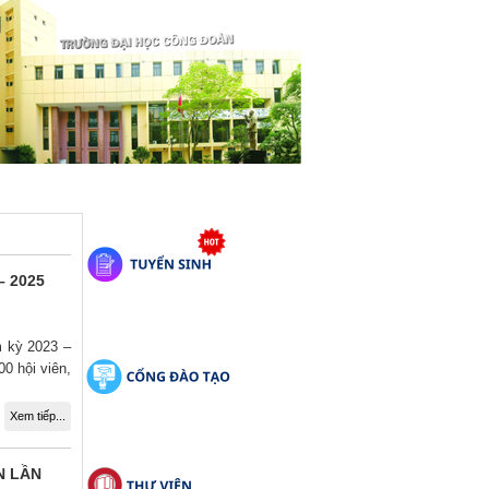
– 2025
m kỳ 2023 –
00 hội viên,
Xem tiếp...
N LẦN