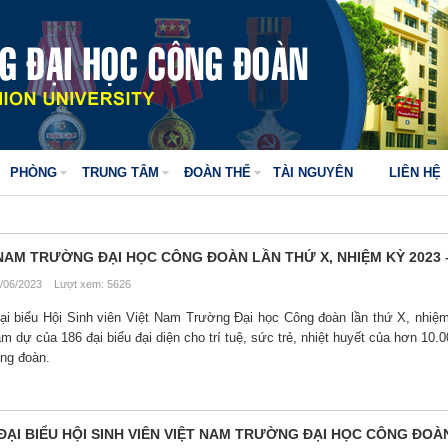
PHÒNG
TRUNG TÂM
ĐOÀN THỂ
TÀI NGUYÊN
LIÊN HỆ
ỆT NAM TRƯỜNG ĐẠI HỌC CÔNG ĐOÀN LẦN THỨ X, NHIỆM KỲ 2023 
/06/2023 Lượt xem: 5626
Đại biểu Hội Sinh viên Việt Nam Trường Đại học Công đoàn lần thứ X, nhiệ
m dự của 186 đại biểu đại diện cho trí tuệ, sức trẻ, nhiệt huyết của hơn 10.0
ông đoàn.
 ĐẠI BIỂU HỘI SINH VIÊN VIỆT NAM TRƯỜNG ĐẠI HỌC CÔNG ĐOÀ