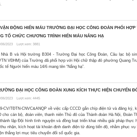
.
N VẬN ĐỘNG HIẾN MÁU TRƯỜNG ĐẠI HỌC CÔNG ĐOÀN PHỐI HỢP 
G TỔ CHỨC CHƯƠNG TRÌNH HIẾN MÁU NẮNG HẠ
/06/2023 Lượt xem: 3881
h Nhà B và Hội trường B304 - Trường Đại học Công Đoàn, Câu lạc bộ sin
VTN VĐHM) của Trường đã phối hợp với Hội chữ thập đỏ phường Quang Tru
c tế Người hiến máu 14/6 mang tên “Nắng hạ”.
 TRƯỜNG ĐẠI HỌC CÔNG ĐOÀN XUNG KÍCH THỰC HIỆN CHUYỂN ĐỔ
/06/2023 Lượt xem: 4445
99-CV/TĐTN-CNVC&ANQP về việc cấp CCCD gắn chíp điện tử và đăng ký, kí
D cho cán bộ, đoàn viên, thanh niên Thủ đô của Thành đoàn Hà Nội, Đoàn T
hành lập Đội hình tình nguyện và đồng loạt triển khai nhiều giải pháp thực 
thu nhận, kích hoạt tài khoản định danh điện tử đúng tiến độ, nhằm phục vụ l
ện thắng lợi mục tiêu chuyển đổi số quốc gia.