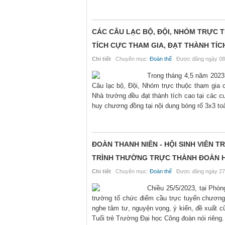
CÁC CÂU LẠC BỘ, ĐỘI, NHÓM TRỰC 
TÍCH CỰC THAM GIA, ĐẠT THÀNH TÍCH
Chi tiết
Chuyên mục:
Đoàn thể
Được đăng ngày 08
Trong tháng 4,5 năm 2023
Câu lạc bộ, Đội, Nhóm trực thuộc tham gia 
Nhà trường đều đạt thành tích cao tại các c
huy chương đồng tại nội dung bóng rổ 3x3 to
ĐOÀN THANH NIÊN - HỘI SINH VIÊN
TRÌNH THƯỜNG TRỰC THÀNH ĐOÀN HÀ
Chi tiết
Chuyên mục:
Đoàn thể
Được đăng ngày 27
Chiều 25/5/2023, tại Phò
trường tổ chức điểm cầu trực tuyến chương 
nghe tâm tư, nguyện vọng, ý kiến, đề xuất c
Tuổi trẻ Trường Đại học Công đoàn nói riêng.