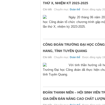
THỨ X, NHIỆM KỲ 2023-2025
Chi tiết
Chuyên mục:
Đoàn thể
Được đăng ngày 20
Ngày 20 tháng 06 năm 202
học Công đoàn tổ chức chương trình gặp mặt
lần thứ X, nhiệm kỳ 2023-2025.
CÔNG ĐOÀN TRƯỜNG ĐẠI HỌC CÔNG 
HANG, TỈNH TUYÊN QUANG
Chi tiết
Chuyên mục:
Đoàn thể
Được đăng ngày 19
Với tinh thần hướng về h
Trường Đại học Công đoàn đã thực hiện chư
tỉnh Tuyên Quang.
ĐOÀN THANH NIÊN – HỘI SINH VIÊN
GIA DIỄN ĐÀN NÂNG CAO CHẤT LƯỢN