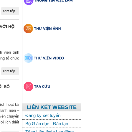
Xem tiếp...
VỚI HỘI
h viên tình
ng tổ chức
Xem tiếp...
I SỐ
ch hoạt tài
LIÊN KẾT WEBSITE
hanh niên –
Đăng ký xét tuyển
hiện chuyển
ợi ích thiết
Bộ Giáo dục - Đào tạo
Tổng Liên đoàn Lao động