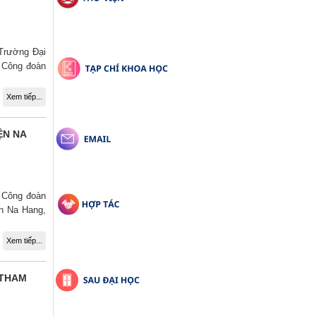
 Trường Đại
c Công đoàn
Xem tiếp...
ỆN NA
, Công đoàn
ện Na Hang,
Xem tiếp...
 THAM