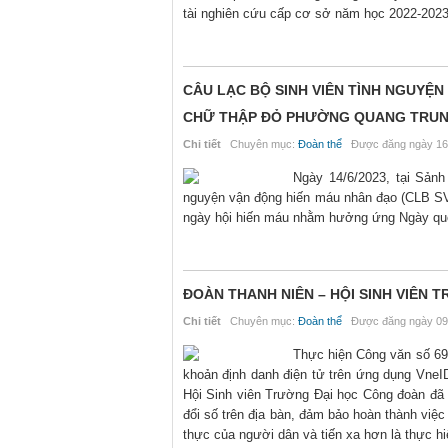
tài nghiên cứu cấp cơ sở năm học 2022-2023
CÂU LẠC BỘ SINH VIÊN TÌNH NGUYỆ
CHỮ THẬP ĐỎ PHƯỜNG QUANG TRUN
Chi tiết
Chuyên mục:
Đoàn thể
Được đăng ngày 16
Ngày 14/6/2023, tại Sản
nguyện vận động hiến máu nhân đạo (CLB S
ngày hội hiến máu nhằm hưởng ứng Ngày quố
ĐOÀN THANH NIÊN – HỘI SINH VIÊN
Chi tiết
Chuyên mục:
Đoàn thể
Được đăng ngày 09
Thực hiện Công văn số 6
khoản định danh điện tử trên ứng dụng VneI
Hội Sinh viên Trường Đại học Công đoàn đã t
đổi số trên địa bàn, đảm bảo hoàn thành việc 
thực của người dân và tiến xa hơn là thực hi