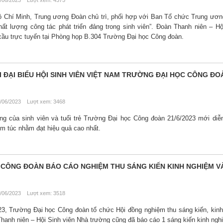
/06/2023 Lượt xem: 4375
Hồ Chí Minh, Trung ương Đoàn chủ trì, phối hợp với Ban Tổ chức Trung ươ
t lượng công tác phát triển đảng trong sinh viên”. Đoàn Thanh niên – Hộ
ầu trực tuyến tại Phòng họp B.304 Trường Đại học Công đoàn.
I ĐẠI BIỂU HỘI SINH VIÊN VIỆT NAM TRƯỜNG ĐẠI HỌC CÔNG ĐO
/06/2023 Lượt xem: 3468
ọng của sinh viên và tuổi trẻ Trường Đại học Công đoàn 21/6/2023 mới diễ
m túc nhằm đạt hiệu quả cao nhất.
CÔNG ĐOÀN BÁO CÁO NGHIỆM THU SÁNG KIẾN KINH NGHIỆM VÀ
/06/2023 Lượt xem: 3518
23, Trường Đại học Công đoàn tổ chức Hội đồng nghiệm thu sáng kiến, kin
 Thanh niên – Hội Sinh viên Nhà trường cũng đã báo cáo 1 sáng kiến kinh ngh