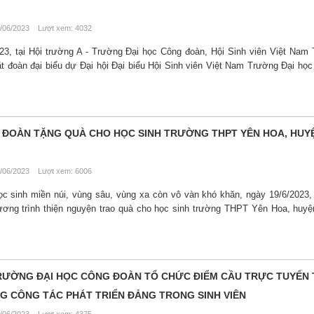
/06/2023 Lượt xem: 4032
3, tại Hội trường A - Trường Đại học Công đoàn, Hội Sinh viên Việt Nam
 đoàn đại biểu dự Đại hội Đại biểu Hội Sinh viên Việt Nam Trường Đại họ
ĐOÀN TẶNG QUÀ CHO HỌC SINH TRƯỜNG THPT YÊN HOA, HUY
/06/2023 Lượt xem: 6006
ọc sinh miền núi, vùng sâu, vùng xa còn vô vàn khó khăn, ngày 19/6/2023
ơng trình thiện nguyện trao quà cho học sinh trường THPT Yên Hoa, huy
 TRƯỜNG ĐẠI HỌC CÔNG ĐOÀN TỔ CHỨC ĐIỂM CẦU TRỰC TUYẾN
G CÔNG TÁC PHÁT TRIỂN ĐẢNG TRONG SINH VIÊN