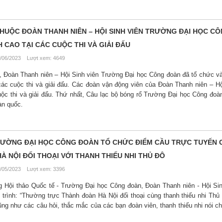
THUỘC ĐOÀN THANH NIÊN – HỘI SINH VIÊN TRƯỜNG ĐẠI HỌC C
 CAO TẠI CÁC CUỘC THI VÀ GIẢI ĐẤU
/06/2023 Lượt xem: 4649
, Đoàn Thanh niên – Hội Sinh viên Trường Đại học Công đoàn đã tổ chức v
các cuộc thi và giải đấu. Các đoàn vận động viên của Đoàn Thanh niên – Hộ
uộc thi và giải đấu. Thứ nhất, Câu lạc bộ bóng rổ Trường Đại học Công đoà
àn quốc.
 TRƯỜNG ĐẠI HỌC CÔNG ĐOÀN TỔ CHỨC ĐIỂM CẦU TRỰC TUYẾN
 NỘI ĐỐI THOẠI VỚI THANH THIẾU NHI THỦ ĐÔ
/05/2023 Lượt xem: 3396
ng Hội thảo Quốc tế - Trường Đại học Công đoàn, Đoàn Thanh niên - Hội Si
trình: “Thường trực Thành đoàn Hà Nội đối thoại cùng thanh thiếu nhi Thủ 
ũng như các câu hỏi, thắc mắc của các bạn đoàn viên, thanh thiếu nhi nói c