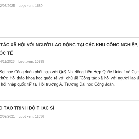
2/05/2025 Lượt xem: 1880
TÁC XÃ HỘI VỚI NGƯỜI LAO ĐỘNG TẠI CÁC KHU CÔNG NGHIỆP,
ỐC TẾ
4/11/2023 Lượt xem: 10995
Đại học Công đoàn phối hợp với Quỹ Nhi đồng Liên Hợp Quốc Unicef và Cục
hức Hội thảo khoa học quốc tế với chủ đề “Công tác xã hội với người lao đ
 hội nhập quốc tế” tại Hội trường A, Trường Đại học Công đoàn.
O TẠO TRINH ĐỘ THẠC SĨ
2/09/2021 Lượt xem: 11536