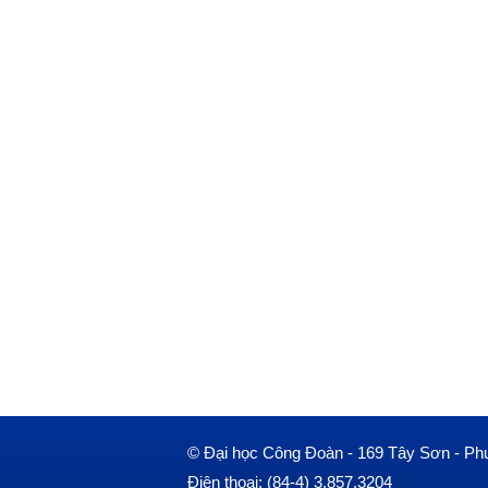
© Đại học Công Đoàn - 169 Tây Sơn - Ph
Điện thoại: (84-4) 3.857.3204