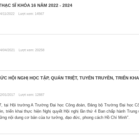
HẠC SĨ KHÓA 16 NĂM 2022 - 2024
4/11/2022 Lượt xem: 14567
4/04/2021 Lượt xem: 20258
C HỘI NGHỊ HỌC TẬP, QUÁN TRIỆT, TUYÊN TRUYỀN, TRIỂN KHA
2/01/2017 Lượt xem: 12887
, tại Hội trường A Trường Đại học Công đoàn, Đảng bộ Trường Đại học C
uyền, triển khai thực hiện Nghị quyết Hội nghị lần thứ 4 Ban chấp hành Trun
hững nội dung cơ bản của tư tưởng, đạo đức, phong cách Hồ Chí Minh".