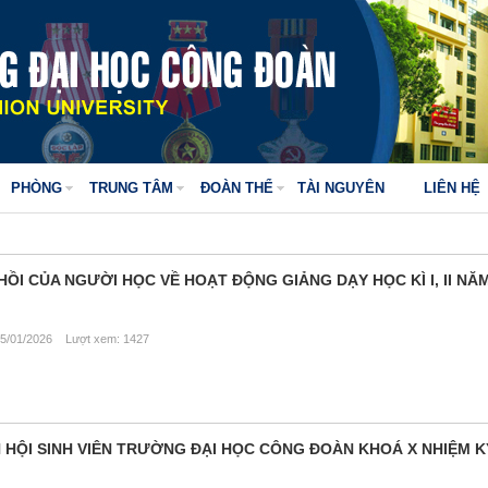
PHÒNG
TRUNG TÂM
ĐOÀN THỂ
TÀI NGUYÊN
LIÊN HỆ
HỒI CỦA NGƯỜI HỌC VỀ HOẠT ĐỘNG GIẢNG DẠY HỌC KÌ I, II NĂ
5/01/2026 Lượt xem: 1427
NH HỘI SINH VIÊN TRƯỜNG ĐẠI HỌC CÔNG ĐOÀN KHOÁ X NHIỆM K