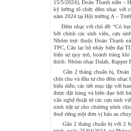
15/5/2024), Đoàn Thanh niên – H
kỹ lưỡng tổ chức đêm nhạc với c
năm 2024 tại Hội trường A – Trư
Đêm nhạc với chủ đề: “Có hẹn v
bởi chính các sinh viên, cựu si
Nhóm trực thuộc Đoàn Thanh niê
TPC, Câu lạc bộ nhảy hiện đại TD
hiện sự quy mô, hoành tráng khi 
thích: Nhóm nhạc Dalab, Rapper 
Gần 2 tháng chuẩn bị, Đoàn Th
chỉn chu và đầu tư cho đêm nhạc bằ
biểu diễn; các tiết mục tập với b
được đặt hàng và biên đạo bởi b
vấn nghệ thuật từ các cựu sinh v
ninh trật tự cho chương trình c
thuê riêng một đơn vị bảo an chu
Gần 2 tháng chuẩn bị với 2 buổ
trình, ngày 25/04/2024, tại Phò