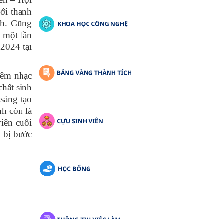
ới thanh
nh. Cũng
 một lần
2024 tại
Đêm nhạc
chất sinh
sáng tạo
nh còn là
iên cuối
n bị bước