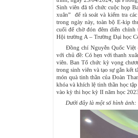
Sinh viên đã tổ chức cuộc họp B
xuân” để rà soát và kiểm tra các
trong ngày này, toàn bộ E-kip th
cuối để chờ đón đêm diễn chính 
Hội trường A – Trường Đại học C
Đồng chí Nguyễn Quốc Việt – B
với chủ đề: Có hẹn với thanh xuâ
viên. Ban Tổ chức kỳ vọng chương
trong sinh viên và tạo sự gắn kết 
món quà tinh thần của Đoàn Thanh
khóa và khích lệ tinh thần học tậ
vào kỳ thi học kỳ II năm học 202
Dưới đây là một số hình ảnh: