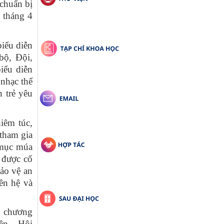
chuẩn bị
 tháng 4
iểu diễn
bộ, Đội,
iểu diễn
nhạc thể
n trẻ yêu
iêm túc,
 tham gia
t mục múa
 được cố
ảo vệ an
ên hệ và
p chương
ên – Hội