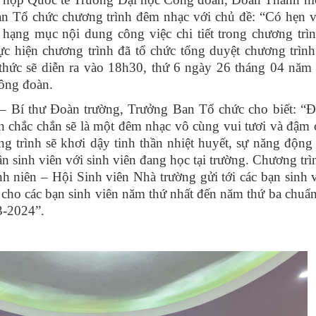
an Tổ chức chương trình đêm nhạc với chủ đề: “Có hẹn v
 hạng mục nội dung công việc chi tiết trong chương trì
ực hiện chương trình đã tổ chức tổng duyệt chương trình
thức sẽ diễn ra vào 18h30, thứ 6 ngày 26 tháng 04 năm 
ông đoàn.
í thư Đoàn trường, Trưởng Ban Tổ chức cho biết: “
n chắc chắn sẽ là một đêm nhạc vô cùng vui tươi và đậm 
 trình sẽ khơi dậy tinh thần nhiệt huyết, sự năng động 
tân sinh viên với sinh viên đang học tại trường. Chương trì
 niên – Hội Sinh viên Nhà trường gửi tới các bạn sinh v
p cho các bạn sinh viên năm thứ nhất đến năm thứ ba chuẩ
3-2024”.