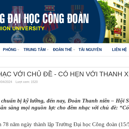
PHÒNG
TRUNG TÂM
ĐOÀN THỂ
TÀI NGUYÊN
LIÊN HỆ
ẠC VỚI CHỦ ĐỀ - CÓ HẸN VỚI THANH 
/04/2024 Lượt xem: 1520
huẩn bị kỹ lưỡng, đến nay, Đoàn Thanh niên – Hội S
ẵn sàng mọi nguồn lực cho đêm nhạc với chủ đề: “Có
8 năm ngày thành lập Trường Đại học Công đoàn (15/