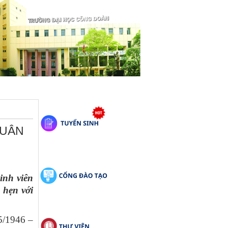
XUÂN
inh viên
 hẹn với
5/1946 –