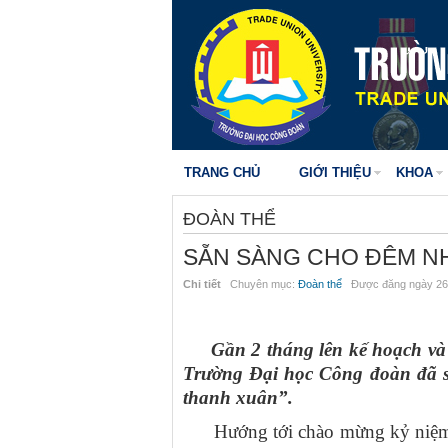
TRANG CHỦ
GIỚI THIỆU
KHOA
ĐOÀN THỂ
SẴN SÀNG CHO ĐÊM NH
Chi tiết
Chuyên mục:
Đoàn thể
Được đăng ngày 26
Gần 2 tháng lên kế hoạch và c
Trường Đại học Công đoàn đã s
thanh xuân”.
Hướng tới chào mừng kỷ niệm 7