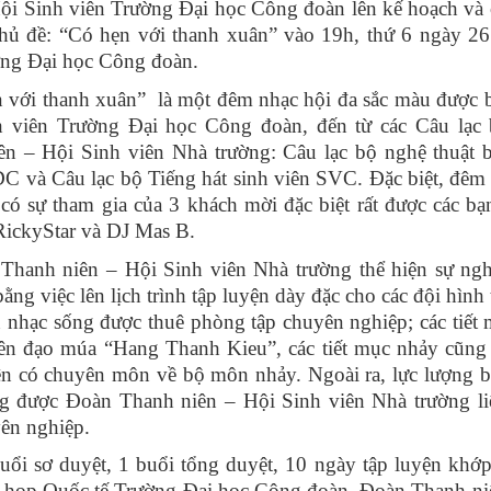
ội Sinh viên Trường Đại học Công đoàn lên kế hoạch và 
hủ đề: “Có hẹn với thanh xuân” vào 19h, thứ 6 ngày 26
ờng Đại học Công đoàn.
ới thanh xuân” là một đêm nhạc hội đa sắc màu được b
nh viên Trường Đại học Công đoàn, đến từ các Câu lạc 
n – Hội Sinh viên Nhà trường: Câu lạc bộ nghệ thuật b
C và Câu lạc bộ Tiếng hát sinh viên SVC. Đặc biệt, đêm 
có sự tham gia của 3 khách mời đặc biệt rất được các bạ
RickyStar và DJ Mas B.
anh niên – Hội Sinh viên Nhà trường thể hiện sự ngh
ng việc lên lịch trình tập luyện dày đặc cho các đội hình
an nhạc sống được thuê phòng tập chuyên nghiệp; các tiế
iên đạo múa “Hang Thanh Kieu”, các tiết mục nhảy cũng
iên có chuyên môn về bộ môn nhảy. Ngoài ra, lực lượng b
ũng được Đoàn Thanh niên – Hội Sinh viên Nhà trường li
yên nghiệp.
i sơ duyệt, 1 buổi tổng duyệt, 10 ngày tập luyện khớ
ng họp Quốc tế Trường Đại học Công đoàn, Đoàn Thanh ni