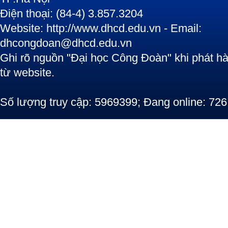
Điện thoại: (84-4) 3.857.3204
Website: http://www.dhcd.edu.vn - Email:
dhcongdoan@dhcd.edu.vn
Ghi rõ nguồn "Đại học Công Đoàn" khi phát hàn
từ website.
Số lượng truy cập: 5969399; Đang online: 726