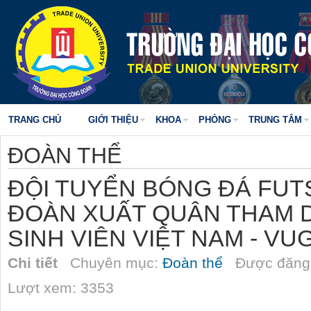
TRANG CHỦ
GIỚI THIỆU
KHOA
PHÒNG
TRUNG TÂM
ĐOÀN THỂ
ĐỘI TUYỂN BÓNG ĐÁ FUT
ĐOÀN XUẤT QUÂN THAM D
SINH VIÊN VIỆT NAM - VUG
Chi tiết
Chuyên mục:
Đoàn thể
Được đăng 
Lượt xem: 3353