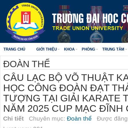
TRANG CHỦ
GIỚI THIỆU
KHOA
PHÒNG
TRUNG TÂM
ĐOÀN THỂ
CÂU LẠC BỘ VÕ THUẬT K
HỌC CÔNG ĐOÀN ĐẠT THÀ
TƯỢNG TẠI GIẢI KARATE
NĂM 2025 CUP MẠC ĐĨNH 
Chi tiết
Chuyên mục:
Đoàn thể
Được đăng 