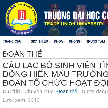
TRANG CHỦ
GIỚI THIỆU
KHOA
PHÒNG
TRUNG TÂM
ĐOÀN THỂ
CÂU LẠC BỘ SINH VIÊN T
ĐỘNG HIẾN MÁU TRƯỜNG
ĐOÀN TỔ CHỨC HOẠT ĐỘ
Chi tiết
Chuyên mục:
Đoàn thể
Được đăng 
Lượt xem: 3346