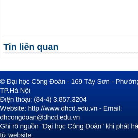
Tin liên quan
© Đại học Công Đoàn - 169 Tây Sơn - Phường
TP.Hà Nội
Điện thoại: (84-4) 3.857.3204
Website: http://www.dhcd.edu.vn - Email:
dhcongdoan@dhcd.edu.vn
Ghi rõ nguồn "Đại học Công Đoàn" khi phát hàn
từ website.