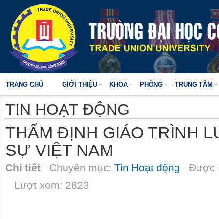
TRANG CHỦ
GIỚI THIỆU
KHOA
PHÒNG
TRUNG TÂM
TIN HOẠT ĐỘNG
THẨM ĐỊNH GIÁO TRÌNH L
SỰ VIỆT NAM
Chi tiết
Chuyên mục:
Tin Hoạt động
Được đ
Lượt xem: 2823