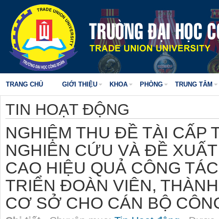
TRANG CHỦ
GIỚI THIỆU
KHOA
PHÒNG
TRUNG TÂM
TIN HOẠT ĐỘNG
NGHIỆM THU ĐỀ TÀI CẤP 
NGHIÊN CỨU VÀ ĐỀ XUẤT
CAO HIỆU QUẢ CÔNG TÁC
TRIỂN ĐOÀN VIÊN, THÀN
CƠ SỞ CHO CÁN BỘ CÔNG