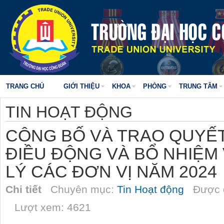
TRANG CHỦ
GIỚI THIỆU
KHOA
PHÒNG
TRUNG TÂM
TIN HOẠT ĐỘNG
CÔNG BỐ VÀ TRAO QUYẾT
ĐIỀU ĐỘNG VÀ BỔ NHIỆM
LÝ CÁC ĐƠN VỊ NĂM 2024
Chi tiết
Chuyên mục:
Tin Hoạt động
Được đ
Lượt xem: 4621