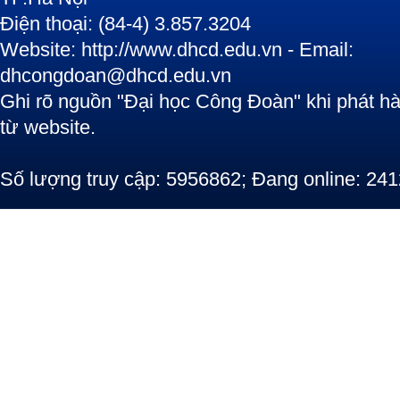
Điện thoại: (84-4) 3.857.3204
Website: http://www.dhcd.edu.vn - Email:
dhcongdoan@dhcd.edu.vn
Ghi rõ nguồn "Đại học Công Đoàn" khi phát hàn
từ website.
Số lượng truy cập: 5956862; Đang online: 241