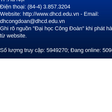
Điện thoại: (84-4) 3.857.3204
Website: http://www.dhcd.edu.vn - Email:
dhcongdoan@dhcd.edu.vn
Ghi rõ nguồn "Đại học Công Đoàn" khi phát hàn
từ website.
Số lượng truy cập: 5949270; Đang online: 509