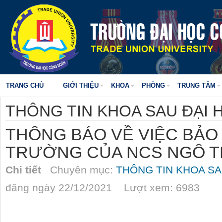
TRANG CHỦ
GIỚI THIỆU
KHOA
PHÒNG
TRUNG TÂM
THÔNG TIN KHOA SAU ĐẠI 
THÔNG BÁO VỀ VIỆC BẢO
TRƯỜNG CỦA NCS NGÔ TH
Chi tiết
Chuyên mục:
THÔNG TIN KHOA SA
đăng ngày 22/12/2021 Lượt xem: 6983