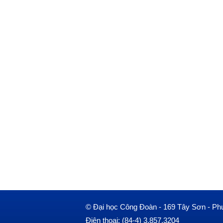
© Đại học Công Đoàn - 169 Tây Sơn - Ph
Điện thoại: (84-4) 3.857.3204