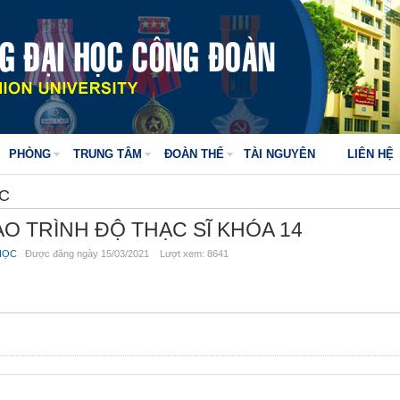
PHÒNG
TRUNG TÂM
ĐOÀN THỂ
TÀI NGUYÊN
LIÊN HỆ
ỌC
TẠO TRÌNH ĐỘ THẠC SĨ KHÓA 14
HỌC
Được đăng ngày 15/03/2021 Lượt xem: 8641