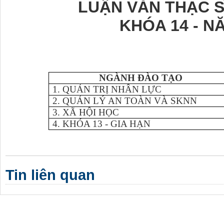
LUẬN VĂN THẠC S
KHÓA 1
4
- N
NGÀNH ĐÀO TẠO
1. QUẢN TRỊ NHÂN LỰC
2. QUẢN LÝ AN TOÀN VÀ SKNN
3. XÃ HỘI HỌC
4. KHÓA 13 - GIA HẠN
Tin liên quan