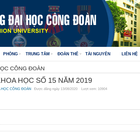
PHÒNG
TRUNG TÂM
ĐOÀN THỂ
TÀI NGUYÊN
LIÊN HỆ
HỌC CÔNG ĐOÀN
KHOA HỌC SỐ 15 NĂM 2019
A HỌC CÔNG ĐOÀN
Được đăng ngày 13/08/2020 Lượt xem: 10904