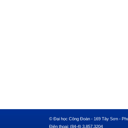
© Đại học Công Đoàn - 169 Tây Sơn - Ph
Điện thoại: (84-4) 3.857.3204