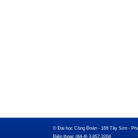
© Đại học Công Đoàn - 169 Tây Sơn - Ph
Điện thoại: (84-4) 3.857.3204