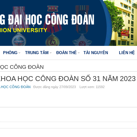
PHÒNG
TRUNG TÂM
ĐOÀN THỂ
TÀI NGUYÊN
LIÊN HỆ
HỌC CÔNG ĐOÀN
KHOA HỌC CÔNG ĐOÀN SỐ 31 NĂM 2023
A HỌC CÔNG ĐOÀN
Được đăng ngày 27/09/2023 Lượt xem: 11592