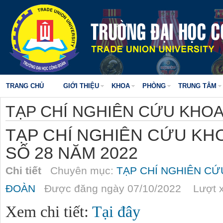
TRANG CHỦ
GIỚI THIỆU
KHOA
PHÒNG
TRUNG TÂM
TẠP CHÍ NGHIÊN CỨU KHO
TẠP CHÍ NGHIÊN CỨU K
SỐ 28 NĂM 2022
Chi tiết
Chuyên mục:
TẠP CHÍ NGHIÊN C
ĐOÀN
Được đăng ngày 07/10/2022 Lượt x
Xem chi tiết:
Tại đây