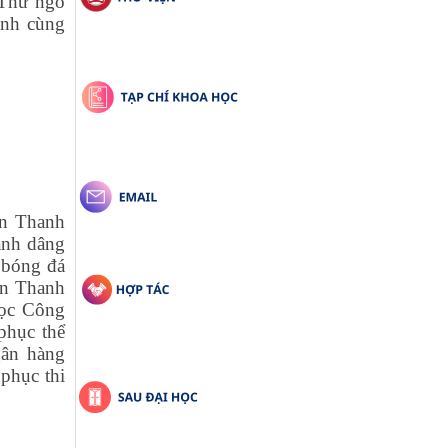
 Thư ngỏ
ành cùng
àn Thanh
ành dâng
 bóng đá
àn Thanh
học Công
phục thể
gân hàng
phục thi