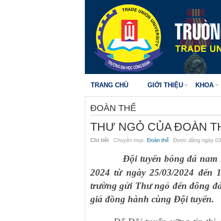
TRANG CHỦ
GIỚI THIỆU
KHOA
ĐOÀN THỂ
THƯ NGỎ CỦA ĐOÀN T
Chi tiết
Chuyên mục:
Đoàn thể
Được đăng ngày 03
Đội tuyển bóng đá nam 
2024 từ ngày 25/03/2024 đến 
trường gửi Thư ngỏ đến đông đả
giả đồng hành cùng Đội tuyển.