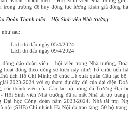
 đấu, Đoàn Thanh niên – Hội Sinh viên Nhà trường gửi
ên trong trường để huy động lực lượng khán giả đồng h
ủa Đoàn Thanh niên – Hội Sinh viên Nhà trường
o như sau:
Lịch thi đấu ngày 05/4/2024
Lịch thi đấu ngày 09/4/2024
n đông đảo đoàn viên – hội viên trong Nhà trường, Đo
g hoạt động theo dòng sự kiện này như: Tổ chức tiến h
 Chủ tịch Hồ Chí Minh; tổ chức Lễ xuất quân Câu lạc bộ
iải 2023-2024 với sự tham dự đầy đủ của đại diện Đo
g, các thành viên của Câu lạc bộ bóng đá Trường Đại 
 Hội Sinh viên Nhà trường đã ra mắt Nhà tài trợ trang 
g Đại học Công đoàn năm 2023-2024. Nhà tài trợ, N
 nội (SHB) Chi nhánh Hà Nội đã trao tặng: 50 bộ trang 