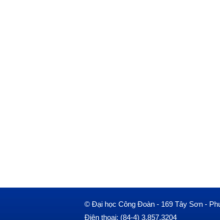
© Đại học Công Đoàn - 169 Tây Sơn - Ph
Điện thoại: (84-4) 3.857.3204