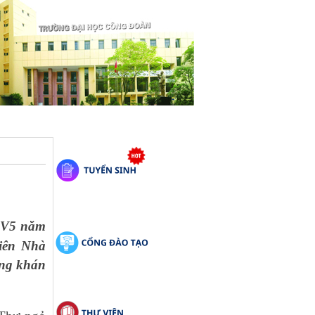
 SV5 năm
viên Nhà
ợng khán