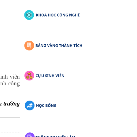
inh viên
ành công
n trường