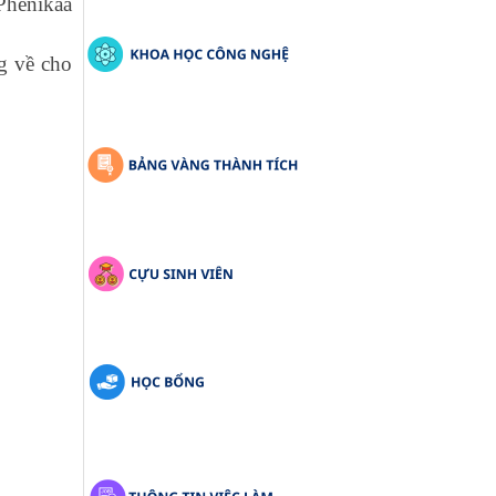
 Phenikaa
g về cho