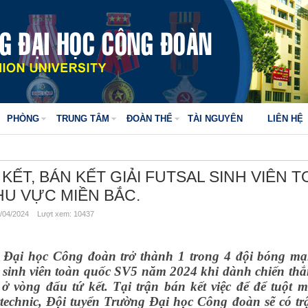
PHÒNG
TRUNG TÂM
ĐOÀN THỂ
TÀI NGUYÊN
LIÊN HỆ
KẾT, BÁN KẾT GIẢI FUTSAL SINH VIÊN 
HU VỰC MIỀN BẮC.
/04/2024 Lượt xem: 10437
 Đại học Công đoàn trở thành 1 trong 4 đội bóng m
l sinh viên toàn quốc SV5 năm 2024 khi dành chiến thắ
 vòng đấu tứ kết. Tại trận bán kết việc để để tuột m
echnic, Đội tuyển Trường Đại học Công đoàn sẽ có tr