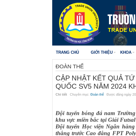
TRANG CHỦ
GIỚI THIỆU
KHOA
ĐOÀN THỂ
CẬP NHẬT KẾT QUẢ TỨ 
QUỐC SV5 NĂM 2024 K
Chi tiết
Chuyên mục:
Đoàn thể
Được đăng ngày 20
Đội tuyển bóng đá nam Trường
khu vực miền bắc tại Giải Futsa
Đội tuyển Học viện Ngân hàng ở
thắng trước Cao đẳng FPT Polyt