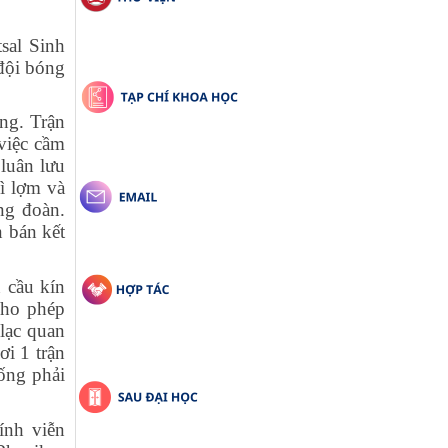
sal Sinh
đội bóng
ng. Trận
 việc cầm
 luân lưu
ì lợm và
ng đoàn.
 bán kết
 cầu kín
cho phép
lạc quan
i 1 trận
ống phải
ính viễn