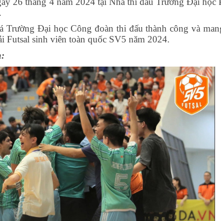
ngày 26 tháng 4 năm 2024 tại Nhà thi đấu Trường Đại học
.
á Trường Đại học Công đoàn thi đấu thành công và man
iải Futsal sinh viên toàn quốc SV5 năm 2024.
h: