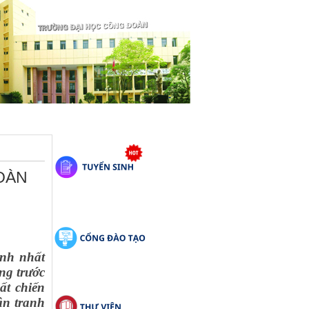
TOÀN
ạnh nhất
ng trước
ất chiến
ận tranh