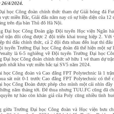
 26/4/2024.
ại học Công đoàn chính thức tham dự Giải bóng đá Fut
 vực miền Bắc, Giải đấu năm nay có sự hiện diện của 12 
ẳng trên địa bàn Thủ đô Hà Nội.
ờng Đại học Công Đoàn gặp Đội tuyển Học viện Ngân hà
thế trận đôi công được 2 đội triển khai trong hiệp 2. Với
ệp thi đấu chính thức, cả 2 đội đưa nhau đến loạt thi đấu
ội tuyển Trường Đại học Công đoàn đã thể hiện một sự l
 Penalty là 6-5 nghiêng về Đội tuyển Trường Đại học Cô
g Đại học Công đoàn chính thức sở hữu 1 vé tham dự trận
mạnh nhất khu vực miền bắc tại SV5 năm 2024.
i học Công đoàn và Cao đẳng FPT Polytechnic là 1 trận
ua sát nút 0-1 trước Cao đẳng FPT Polytechnic có thể 
ại học Công Đoàn được phép cho mình một cái nhìn đầy 
hững năm tháng tới. Để thua nhưng TUU.FC cũng đã chơ
 quyền tự hào còn khán giả của Poly cũng nhiều tình hu
g giữa Trường Đại học Công đoàn và Học viện bưu ch