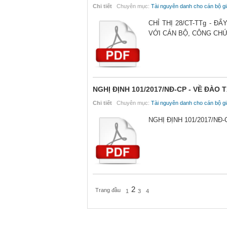
Chi tiết
Chuyên mục:
Tài nguyên danh cho cán bộ gi
CHỈ THỊ 28/CT-TTg - 
VỚI CÁN BỘ, CÔNG CHỨ
NGHỊ ĐỊNH 101/2017/NĐ-CP - VỀ ĐÀ
Chi tiết
Chuyên mục:
Tài nguyên danh cho cán bộ gi
NGHỊ ĐỊNH 101/2017/N
2
Trang đầu
1
3
4