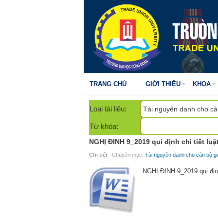
TRANG CHỦ
GIỚI THIỆU
KHOA
Loại tài liệu:
Từ khóa:
NGHỊ ĐINH 9_2019 qui định chi tiết lu
Chi tiết
Chuyên mục:
Tài nguyên danh cho cán bộ gi
NGHỊ ĐINH 9_2019 qui định