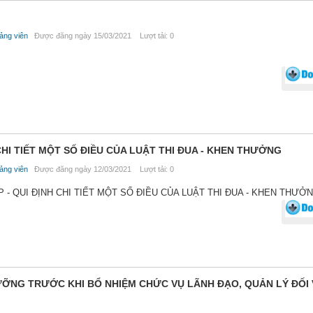
ảng viên
Được đăng ngày 15/03/2021 Lượt tải: 0
 CHI TIẾT MỘT SỐ ĐIỀU CỦA LUẬT THI ĐUA - KHEN THƯỞNG
ảng viên
Được đăng ngày 12/03/2021 Lượt tải: 0
CP - QUI ĐỊNH CHI TIẾT MỘT SỐ ĐIỀU CỦA LUẬT THI ĐUA - KHEN THƯỞ
 DƯỠNG TRƯỚC KHI BỔ NHIỆM CHỨC VỤ LÃNH ĐẠO, QUẢN LÝ ĐỐI