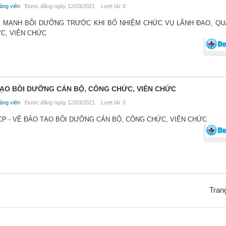
ảng viên
Được đăng ngày 12/03/2021 Lượt tải: 0
ĐẨY MẠNH BỒI DƯỠNG TRƯỚC KHI BỔ NHIỆM CHỨC VỤ LÃNH ĐẠO, QU
C, VIÊN CHỨC
O TẠO BỒI DƯỠNG CÁN BỘ, CÔNG CHỨC, VIÊN CHỨC
ảng viên
Được đăng ngày 12/03/2021 Lượt tải: 0
Đ-CP - VỀ ĐÀO TẠO BỒI DƯỠNG CÁN BỘ, CÔNG CHỨC, VIÊN CHỨC
Trang